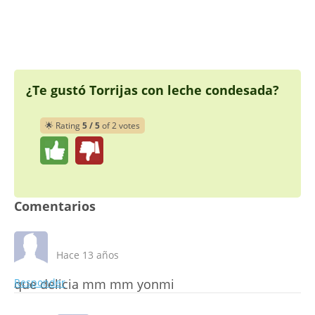
¿Te gustó Torrijas con leche condesada?
🌟 Rating
5 / 5
of 2 votes
Comentarios
Hace 13 años
que delicia mm mm yonmi
Responder