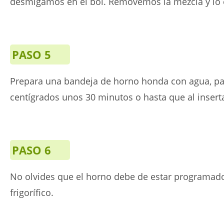
desmigamos en el bol. Removemos la mezcla y lo 
PASO 5
Prepara una bandeja de horno honda con agua, pa
centígrados unos 30 minutos o hasta que al insertar
PASO 6
No olvides que el horno debe de estar programado 
frigorífico.