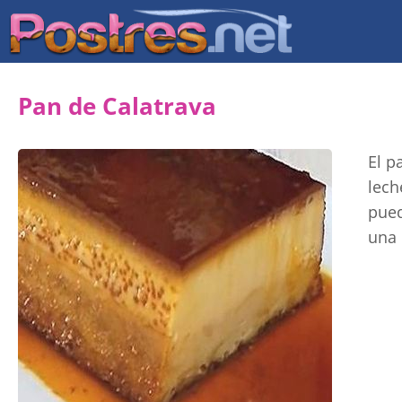
Pan de Calatrava
El p
lech
pued
una 