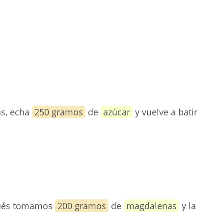
as, echa
250 gramos
de
azúcar
y vuelve a batir
spués tomamos
200 gramos
de
magdalenas
y la