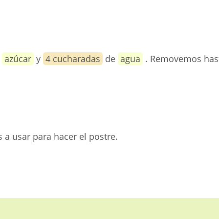
e
azúcar
y
4 cucharadas
de
agua
. Removemos hast
 a usar para hacer el postre.